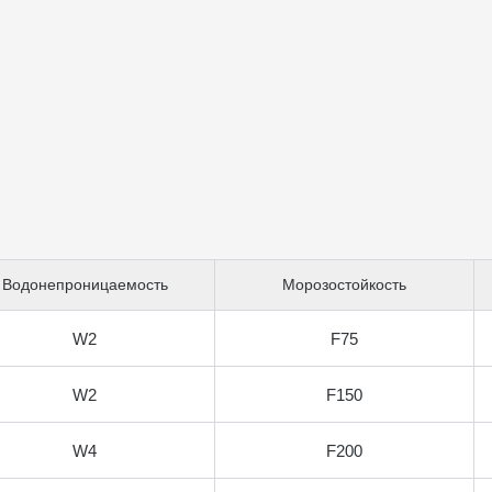
Водонепроницаемость
Морозостойкость
W2
F75
W2
F150
W4
F200