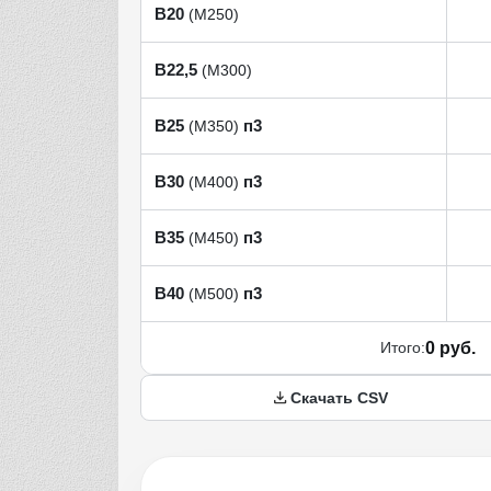
В20
(М250)
В22,5
(М300)
В25
п3
(М350)
В30
п3
(М400)
В35
п3
(М450)
В40
п3
(М500)
Итого:
0 руб.
Скачать CSV