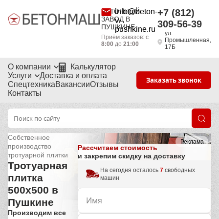
БЕТОННЫЙ
info@beton-
+7 (812)
ЗАВОД В
v-
309-56-39
ПУШКИНЕ
pushkine.ru
ул.
Приём заказов: с
Промышленная,
8:00
до
21:00
17Б
О компании
Калькулятор
Услуги
Доставка и оплата
Заказать звонок
Спецтехника
Вакансии
Отзывы
Контакты
Собственное
Реклама
производство
Рассчитаем стоимость
тротуарной плитки
и закрепим скидку на доставку
Тротуарная
На сегодня осталось
7
свободных
плитка
машин
500х500 в
Пушкине
Производим все