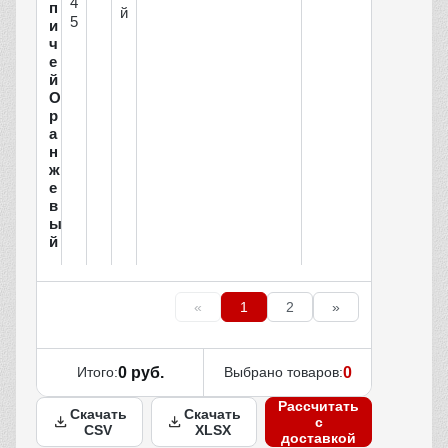
4
п
й
5
и
ч
е
й
О
р
а
н
ж
е
в
ы
й
«
1
2
»
Итого:
0 руб.
Выбрано товаров:
0
Рассчитать
Скачать
Скачать
с
CSV
XLSX
доставкой