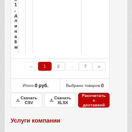
1
,
д
л
и
н
а
6
м
«
1
2
...
7
»
Итого:
0 руб.
Выбрано товаров:
0
Рассчитать
Скачать
Скачать
с
CSV
XLSX
доставкой
Услуги компании