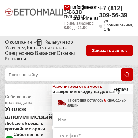
БЕТОННЫЙ
info@beton-
+7 (812)
ЗАВОД В
v-
309-56-39
ПУШКИНЕ
pushkine.ru
ул.
Приём заказов: с
Промышленная,
8:00
до
21:00
17Б
О компании
Калькулятор
Услуги
Доставка и оплата
Заказать звонок
Спецтехника
Вакансии
Отзывы
Контакты
Рассчитаем стоимость
Реклама
и закрепим скидку на доставку
Собственное
На сегодня осталось
6
свободных
производство
машин
Уголок
алюминиевый
Любые объемы в
кратчайшие сроки
Собственный