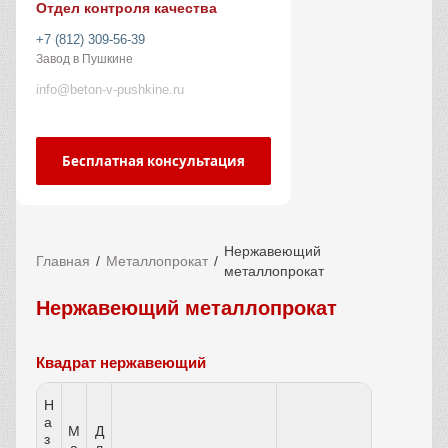
Отдел контроля качества
+7 (812) 309-56-39
Завод в Пушкине
info@beton-v-pushkine.ru
Бесплатная консультация
Нержавеющий
Главная
Металлопрокат
металлопрокат
Нержавеющий металлопрокат
Квадрат нержавеющий
Н
а
М
Д
з
а
л