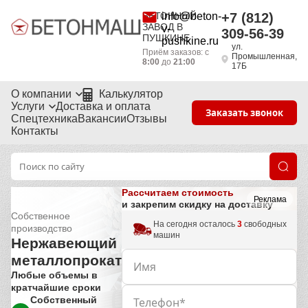
БЕТОННЫЙ
info@beton-
+7 (812)
ЗАВОД В
v-
309-56-39
ПУШКИНЕ
pushkine.ru
ул.
Приём заказов: с
Промышленная,
8:00
до
21:00
17Б
О компании
Калькулятор
Услуги
Доставка и оплата
Заказать звонок
Спецтехника
Вакансии
Отзывы
Контакты
Рассчитаем стоимость
Реклама
и закрепим скидку на доставку
Собственное
На сегодня осталось
3
свободных
производство
машин
Нержавеющий
металлопрокат
Любые объемы в
кратчайшие сроки
Собственный