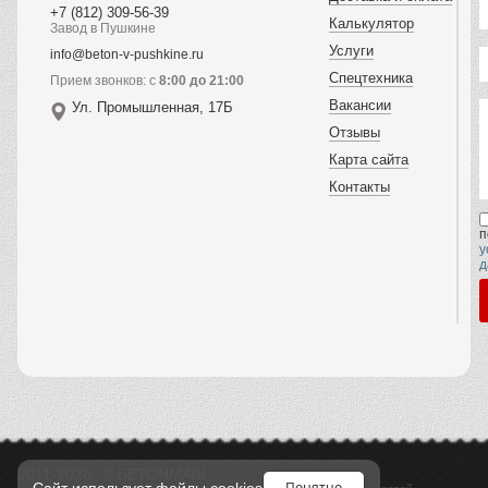
+7 (812) 309-56-39
Калькулятор
Завод в Пушкине
Услуги
info@beton-v-pushkine.ru
Спецтехника
Прием звонков: с
8:00 до 21:00
Вакансии
Ул. Промышленная, 17Б
Отзывы
Карта сайта
Контакты
п
у
д
2011-2026
© БЕТОНМАШ
Понятно