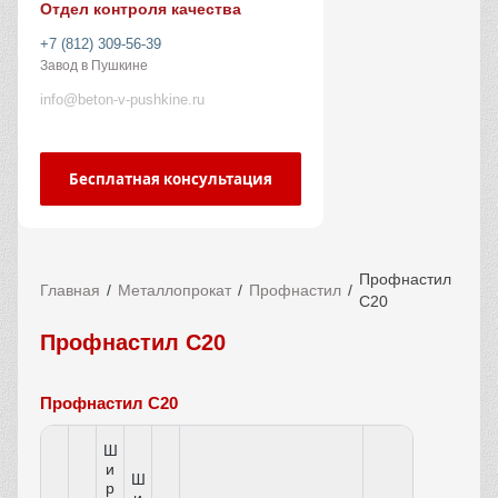
Отдел контроля качества
+7 (812) 309-56-39
Завод в Пушкине
info@beton-v-pushkine.ru
Бесплатная консультация
Профнастил
Главная
Металлопрокат
Профнастил
С20
Профнастил С20
Профнастил С20
Ш
и
Ш
р
и