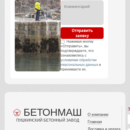
Отправить
заявку
Нажимая кнопку
«Отправить», вы
подтверждаете, что
ознакомились с
условиями обработки
персональных данных
и
принимаете их.
БЕТОНМАШ
З
О компании
ПУШКИНСКИЙ БЕТОННЫЙ ЗАВОД
Главная
Доставка и оплата