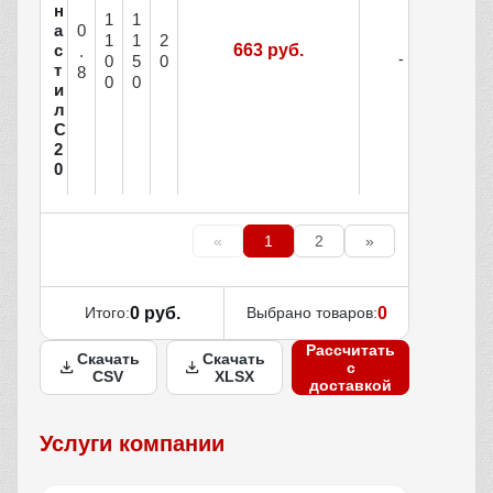
н
1
1
0
а
1
1
2
с
663 руб.
.
0
5
0
т
8
0
0
и
л
С
2
0
«
1
2
»
Итого:
0 руб.
Выбрано товаров:
0
Рассчитать
Скачать
Скачать
с
CSV
XLSX
доставкой
Услуги компании