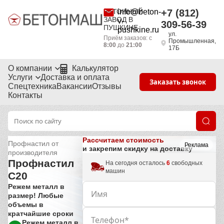
БЕТОННЫЙ
info@beton-
+7 (812)
ЗАВОД В
v-
309-56-39
ПУШКИНЕ
pushkine.ru
ул.
Приём заказов: с
Промышленная,
8:00
до
21:00
17Б
О компании
Калькулятор
Услуги
Доставка и оплата
Заказать звонок
Спецтехника
Вакансии
Отзывы
Контакты
Рассчитаем стоимость
Профнастил от
Реклама
и закрепим скидку на доставку
производителя
Профнастил
На сегодня осталось
6
свободных
машин
С20
Режем металл в
размер! Любые
объемы в
кратчайшие сроки
Режем металл в